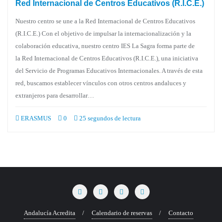
Red Internacional de Centros Educativos (R.I.C.E.)
Nuestro centro se une a la Red Internacional de Centros Educativos
(R.I.C.E.) Con el objetivo de impulsar la internacionalización y la
colaboración educativa, nuestro centro IES La Sagra forma parte de
la Red Internacional de Centros Educativos (R.I.C.E.), una iniciativa
del Servicio de Programas Educativos Internacionales. A través de esta
red, buscamos establecer vínculos con otros centros andaluces y
extranjeros para desarrollar…
ERASMUS
0
25 segundos de lectura
Andalucía Acredita
Calendario de reservas
Contacto